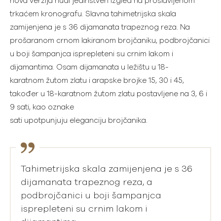
nova verzija nudi jedinstven izgled na proslavljenom
trkaćem kronografu. Slavna tahimetrijska skala
zamijenjena je s 36 dijamanata trapeznog reza. Na
prošaranom crnom lakiranom brojčaniku, podbrojčanici
u boji šampanjca isprepleteni su crnim lakom i
dijamantima. Osam dijamanata u ležištu u 18-
karatnom žutom zlatu i arapske brojke 15, 30 i 45,
također u 18-karatnom žutom zlatu postavljene na 3, 6 i
9 sati, kao oznake
sati upotpunjuju eleganciju brojčanika.
Tahimetrijska skala zamijenjena je s 36
dijamanata trapeznog reza, a
podbrojčanici u boji šampanjca
isprepleteni su crnim lakom i