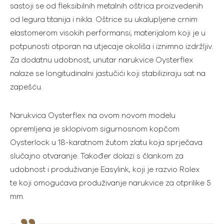
sastoji se od fleksibilnih metalnih oštrica proizvedenih
od legura titanija i nikla. Oštrice su ukalupljene crnim
elastomerom visokih performansi, materijalom koji je u
potpunosti otporan na utjecaje okoliša i iznimno izdržljiv.
Za dodatnu udobnost, unutar narukvice Oysterflex
nalaze se longitudinalni jastučići koji stabiliziraju sat na
zapešću.
Narukvica Oysterflex na ovom novom modelu
opremljena je sklopivom sigurnosnom kopčom
Oysterlock u 18-karatnom žutom zlatu koja sprječava
slučajno otvaranje. Također dolazi s člankom za
udobnost i produživanje Easylink, koji je razvio Rolex
te koji omogućava produživanje narukvice za otprilike 5
mm.