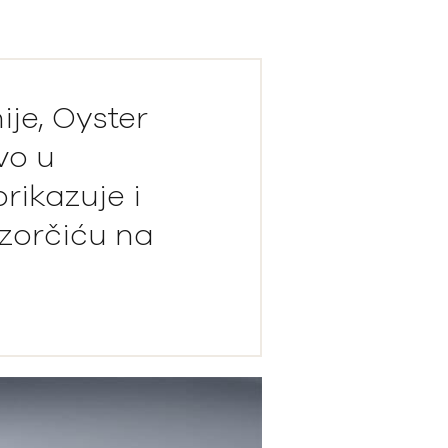
je, Oyster
vo u
rikazuje i
ozorčiću na