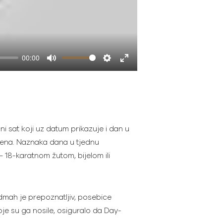
00:00
Mute
Settings
Enter
fullscreen
čni sat koji uz datum prikazuje i dan u
emena. Naznaka dana u tjednu
– 18-karatnom žutom, bijelom ili
mah je prepoznatljiv, posebice
oje su ga nosile, osiguralo da Day-