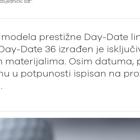
sjednički sat”.
 modela prestižne Day-Date lini
Day-Date 36 izrađen je isključi
 materijalima. Osim datuma, p
nu u potpunosti ispisan na pr
.