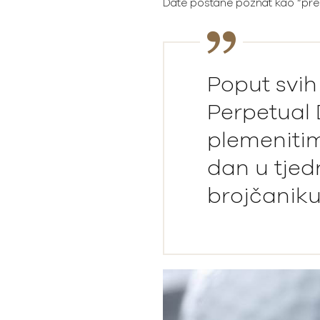
Date postane poznat kao “pred
Poput svih
Perpetual 
plemenitim
dan u tjed
brojčaniku