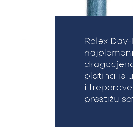
Rolex Day-
najplemenit
dragocjena
platina je 
i treperave
prestižu sa