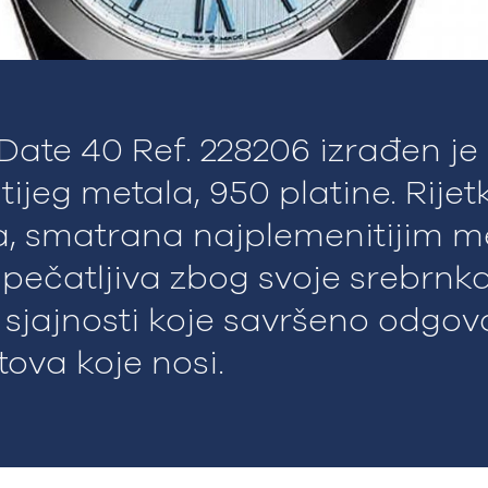
Date 40 Ref. 228206 izrađen je
ijeg metala, 950 platine. Rijetk
, smatrana najplemenitijim m
upečatljiva zbog svoje srebrnka
 sjajnosti koje savršeno odgov
tova koje nosi.