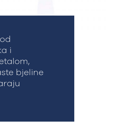
 od
a i
etalom,
ste bjeline
araju