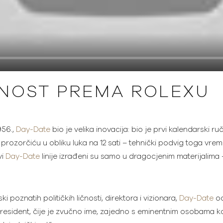
VNOST PREMA ROLEXU
956.,
Day-Date
bio je velika inovacija: bio je prvi kalendarski ru
 prozorčiću u obliku luka na 12 sati – tehnički podvig toga vr
vi
Day-Date
linije izrađeni su samo u dragocjenim materijalima 
 poznatih političkih ličnosti, direktora i vizionara,
Day-Date
od
 President, čije je zvučno ime, zajedno s eminentnim osobama k