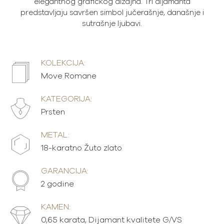
elegantnog grafičkog dizajna. Tri dijamanta
predstavljaju savršen simbol jučerašnje, današnje i
sutrašnje ljubavi.
KOLEKCIJA:
Move Romane
KATEGORIJA:
Prsten
METAL:
18-karatno Žuto zlato
GARANCIJA:
2 godine
KAMEN:
0,65 karata, Dijamant kvalitete G/VS