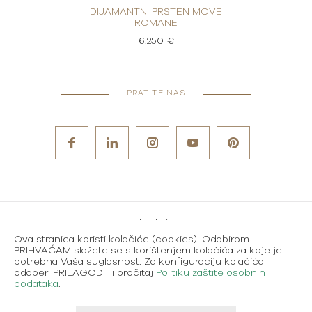
OVE
DIJAMANTNI PRSTEN MOVE
DI
ROMANE
6.250 €
PRATITE NAS
Metode plaćanja
Ova stranica koristi kolačiće (cookies). Odabirom
Karijere
PRIHVAĆAM slažete se s korištenjem kolačića za koje je
potrebna Vaša suglasnost. Za konfiguraciju kolačića
Uvjeti korištenja
odaberi PRILAGODI ili pročitaj
Politiku zaštite osobnih
podataka
.
Politika zaštite osobnih podataka