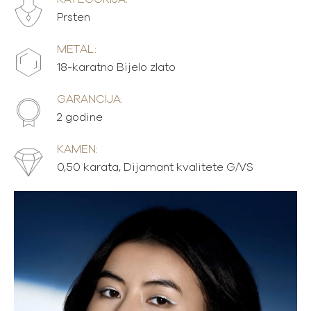
Prsten
METAL:
18-karatno Bijelo zlato
GARANCIJA:
2 godine
KAMEN:
0,50 karata, Dijamant kvalitete G/VS