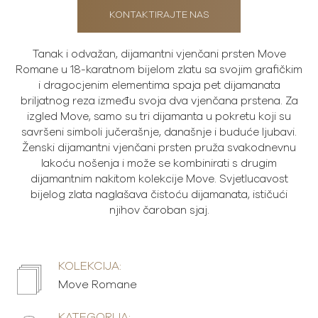
KONTAKTIRAJTE NAS
Tanak i odvažan, dijamantni vjenčani prsten Move
Romane u 18-karatnom bijelom zlatu sa svojim grafičkim
i dragocjenim elementima spaja pet dijamanata
briljatnog reza između svoja dva vjenčana prstena. Za
izgled Move, samo su tri dijamanta u pokretu koji su
savršeni simboli jučerašnje, današnje i buduće ljubavi.
Ženski dijamantni vjenčani prsten pruža svakodnevnu
lakoću nošenja i može se kombinirati s drugim
dijamantnim nakitom kolekcije Move. Svjetlucavost
bijelog zlata naglašava čistoću dijamanata, ističući
njihov čaroban sjaj.
KOLEKCIJA:
Move Romane
KATEGORIJA: