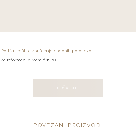
i
Politiku zaštite korištenja osobnih podataka
.
ške informacije Mamić 1970.
POŠALJITE
POVEZANI PROIZVODI