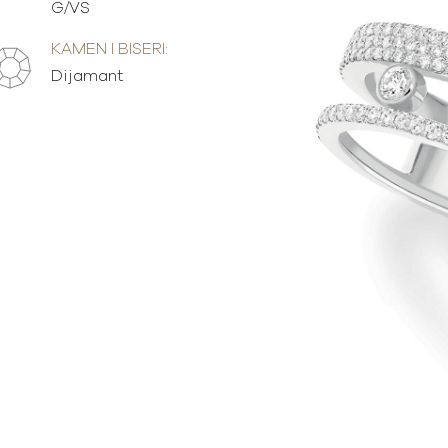
G/VS
KAMEN I BISERI:
Dijamant