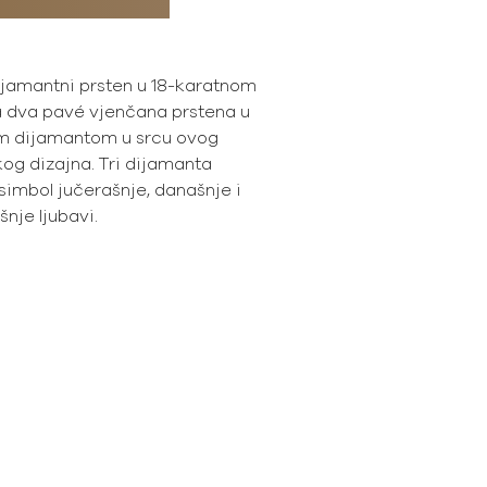
dijamantni prsten u 18-karatnom
a dva pavé vjenčana prstena u
im dijamantom u srcu ovog
og dizajna. Tri dijamanta
simbol jučerašnje, današnje i
šnje ljubavi.