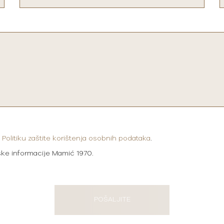
i
Politiku zaštite korištenja osobnih podataka
.
ške informacije Mamić 1970.
POŠALJITE