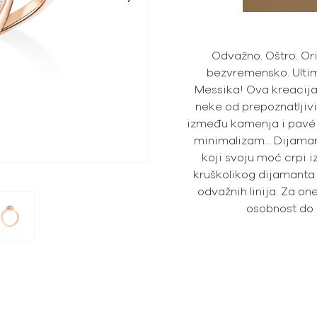
Odvažno. Oštro. O
bezvremensko. Ultim
Messika! Ova kreacija i
neke od prepoznatlji
između kamenja i pavé po
minimalizam… Dijaman
koji svoju moć crpi i
kruškolikog dijamanta i
odvažnih linija. Za one
osobnost do 