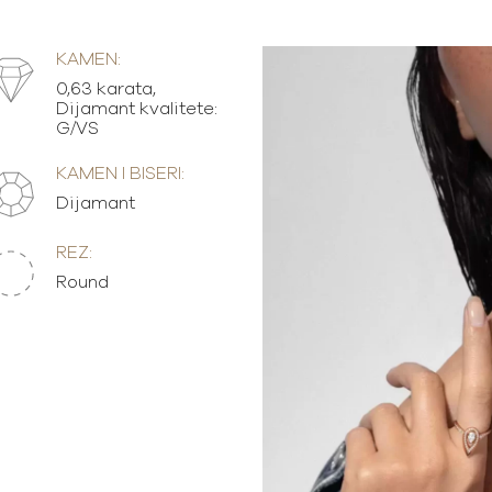
KAMEN:
0,63 karata,
Dijamant kvalitete:
G/VS
KAMEN I BISERI:
Dijamant
REZ:
Round