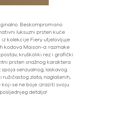
riginalno. Beskompromisno
ativni luksuzni prsten kuće
z kolekcije Fiery utjelovljuje
vih kodova Maison-a: razmake
stav, kruškoliki rez i grafički
tni prsten snažnog karaktera
z spoja senzualnog, laskavog
 ružičastog zlata, naglašenih,
 koji se ne boje izraziti svoju
posljednjeg detalja!