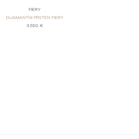
FIERY
FI
DIJAMANTNI PRSTEN FIERY
DIJAMANTNI 
3.550 €
3.5