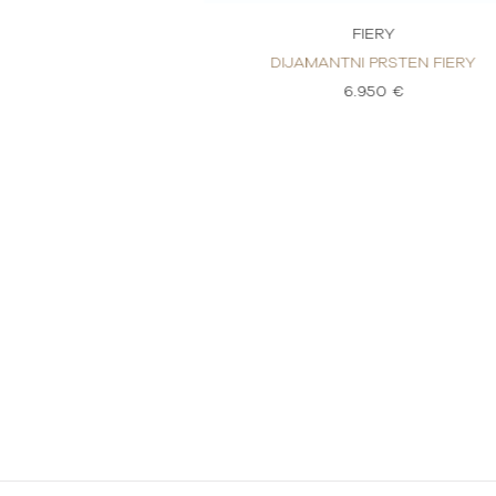
ERY
FIERY
PRSTEN FIERY
DIJAMANTNI PRSTEN FIERY
50 €
6.950 €