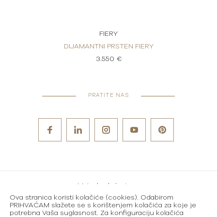
FIERY
ERY
DIJAMANTNI PRSTEN FIERY
DI
3.550 €
PRATITE NAS
Metode plaćanja
Ova stranica koristi kolačiće (cookies). Odabirom
Karijere
PRIHVAĆAM slažete se s korištenjem kolačića za koje je
potrebna Vaša suglasnost. Za konfiguraciju kolačića
Uvjeti korištenja