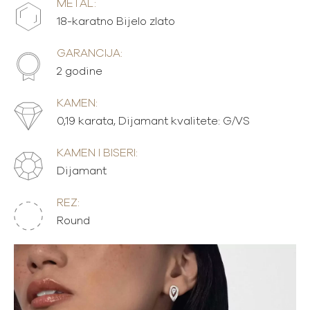
METAL:
18-karatno Bijelo zlato
GARANCIJA:
2 godine
KAMEN:
0,19 karata, Dijamant kvalitete: G/VS
KAMEN I BISERI:
Dijamant
REZ:
Round