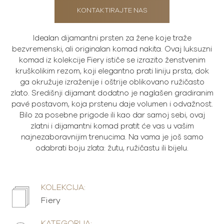
KONTAKTIRAJTE NAS
Idealan dijamantni prsten za žene koje traže
bezvremenski, ali originalan komad nakita. Ovaj luksuzni
komad iz kolekcije Fiery ističe se izrazito ženstvenim
kruškolikim rezom, koji elegantno prati liniju prsta, dok
ga okružuje izraženije i oštrije oblikovano ružičasto
zlato. Središnji dijamant dodatno je naglašen gradiranim
pavé postavom, koja prstenu daje volumen i odvažnost.
Bilo za posebne prigode ili kao dar samoj sebi, ovaj
zlatni i dijamantni komad pratit će vas u vašim
najnezaboravnijim trenucima. Na vama je još samo
odabrati boju zlata: žutu, ružičastu ili bijelu.
KOLEKCIJA:
Fiery
KATEGORIJA: