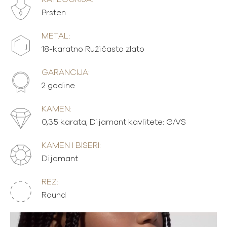
Prsten
METAL:
18-karatno Ružičasto zlato
GARANCIJA:
2 godine
KAMEN:
0,35 karata, Dijamant kavlitete: G/VS
KAMEN I BISERI:
Dijamant
REZ:
Round