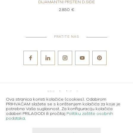
RSTEN
DIJAMANTNI PRSTEN D.SIDE
DIJAM
2.850 €
PRATITE NAS
Metode plaćanja
Ova stranica koristi kolačiće (cookies). Odabirom
Karijere
PRIHVAĆAM slažete se s korištenjem kolačića za koje je
potrebna Vaša suglasnost. Za konfiguraciju kolačića
Uvjeti korištenja
odaberi PRILAGODI ili pročitaj
Politiku zaštite osobnih
podataka
.
Politika zaštite osobnih podataka