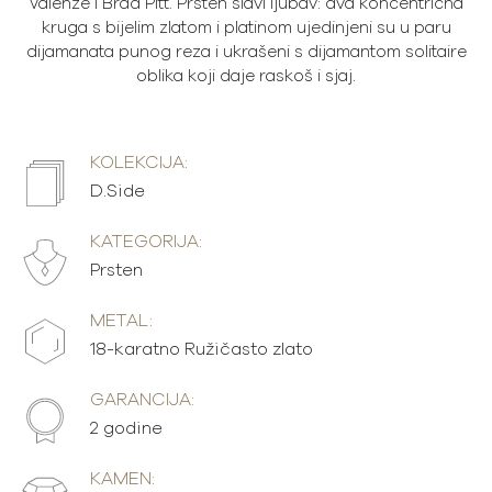
Valenze i Brad Pitt. Prsten slavi ljubav: dva koncentrična
kruga s bijelim zlatom i platinom ujedinjeni su u paru
dijamanata punog reza i ukrašeni s dijamantom solitaire
oblika koji daje raskoš i sjaj.
KOLEKCIJA:
D.Side
KATEGORIJA:
Prsten
METAL:
18-karatno Ružičasto zlato
GARANCIJA:
2 godine
KAMEN: