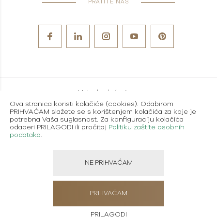
PRATITE NAS
Metode plaćanja
Ova stranica koristi kolačiće (cookies). Odabirom
Karijere
PRIHVAĆAM slažete se s korištenjem kolačića za koje je
potrebna Vaša suglasnost. Za konfiguraciju kolačića
Uvjeti korištenja
odaberi PRILAGODI ili pročitaj
Politiku zaštite osobnih
podataka
.
Politika zaštite osobnih podataka
NE PRIHVAĆAM
Created using magic by
Social Wizard
PRIHVAĆAM
PRILAGODI