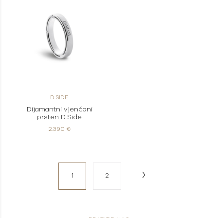
D.SIDE
Dijamantni vjenčani
prsten D.Side
2.390 €
1
2