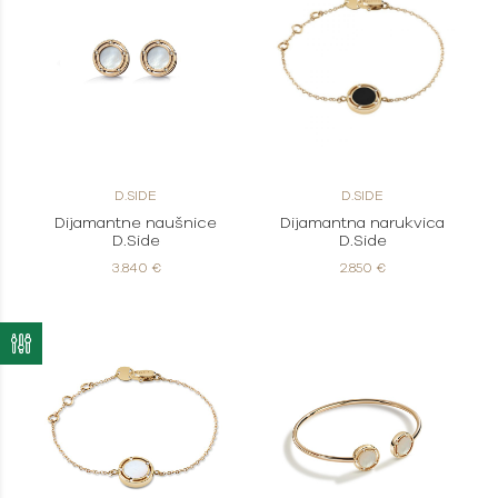
D.SIDE
D.SIDE
Dijamantne naušnice
Dijamantna narukvica
D.Side
D.Side
3.840 €
2.850 €