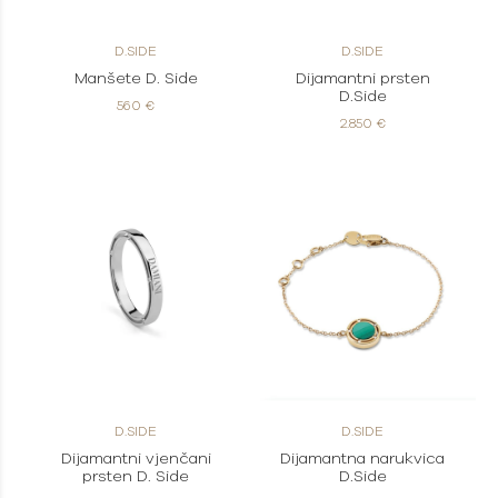
D.SIDE
D.SIDE
Manšete D. Side
Dijamantni prsten
D.Side
560 €
2.850 €
D.SIDE
D.SIDE
Dijamantni vjenčani
Dijamantna narukvica
prsten D. Side
D.Side