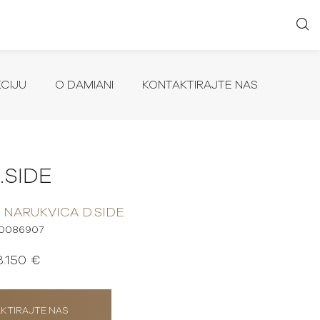
KCIJU
O DAMIANI
KONTAKTIRAJTE NAS
.SIDE
NARUKVICA D.SIDE
0086907
3.150 €
KTIRAJTE NAS