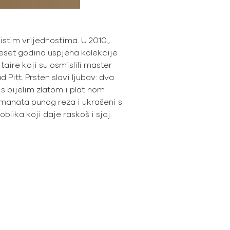
istim vrijednostima. U 2010.,
eset godina uspjeha kolekcije
taire koji su osmislili master
d Pitt. Prsten slavi ljubav: dva
s bijelim zlatom i platinom
amanata punog reza i ukrašeni s
blika koji daje raskoš i sjaj.