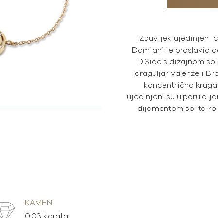
Zauvijek ujedinjeni č
Damiani je proslavio d
D.Side s dizajnom soli
draguljar Valenze i Bra
koncentrična kruga 
ujedinjeni su u paru dij
dijamantom solitaire o
KAMEN:
0,03 karata,