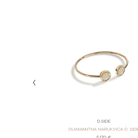
SIDE
D.SIDE
RUKVICA D.SIDE
DIJAMANTNA NARUKVICA D. SID
50 €
5.170 €