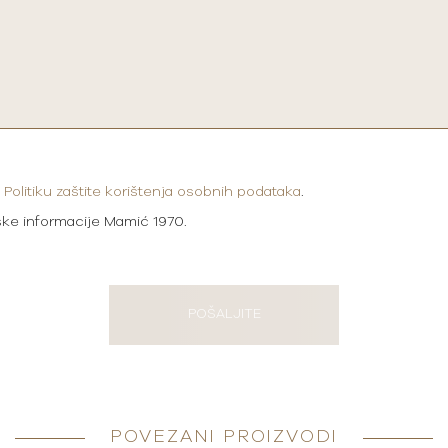
i
Politiku zaštite korištenja osobnih podataka
.
ške informacije Mamić 1970.
POŠALJITE
POVEZANI PROIZVODI