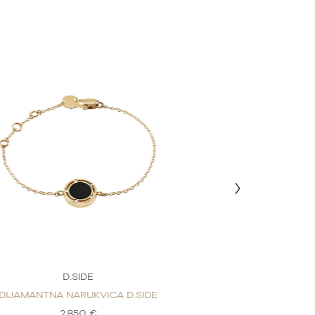
D.SIDE
D.S
DIJAMANTNA NARUKVICA D.SIDE
DIJAMANTNA NA
2.850 €
2.8