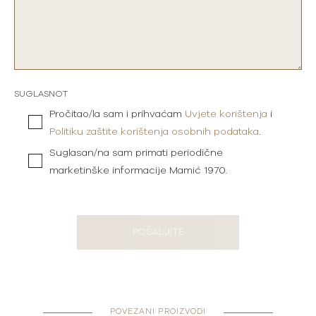
SUGLASNOT
Pročitao/la sam i prihvaćam
Uvjete korištenja
i
Politiku zaštite korištenja osobnih podataka
.
Suglasan/na sam primati periodične
marketinške informacije Mamić 1970.
POŠALJITE
POVEZANI PROIZVODI