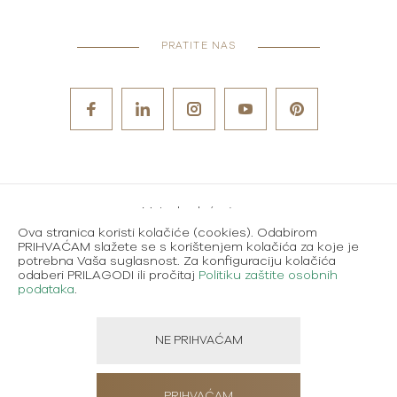
PRATITE NAS
Metode plaćanja
Ova stranica koristi kolačiće (cookies). Odabirom
Karijere
PRIHVAĆAM slažete se s korištenjem kolačića za koje je
potrebna Vaša suglasnost. Za konfiguraciju kolačića
Uvjeti korištenja
odaberi PRILAGODI ili pročitaj
Politiku zaštite osobnih
podataka
.
Politika zaštite osobnih podataka
NE PRIHVAĆAM
Created using magic by
Social Wizard
PRIHVAĆAM