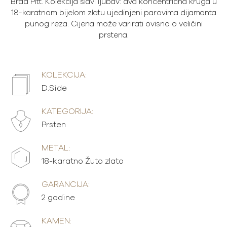
Brad Pitt. Kolekcija slavi ljubav: dva koncentrična kruga u
18-karatnom bijelom zlatu ujedinjeni parovima dijamanta
punog reza. Cijena može varirati ovisno o veličini
prstena.
KOLEKCIJA:
D.Side
KATEGORIJA:
Prsten
METAL:
18-karatno Žuto zlato
GARANCIJA:
2 godine
KAMEN: