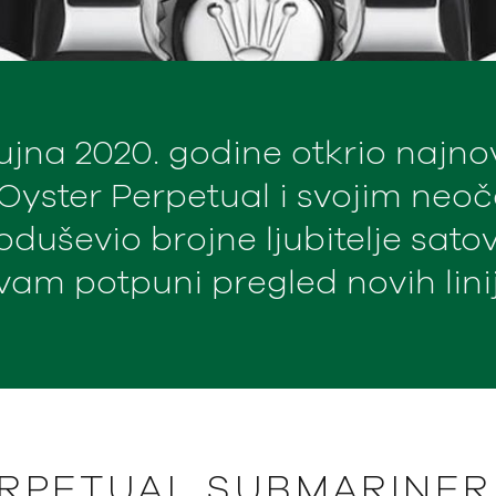
 rujna 2020. godine otkrio najn
e Oyster Perpetual i svojim ne
uševio brojne ljubitelje satov
am potpuni pregled novih linij
ERPETUAL SUBMARINER