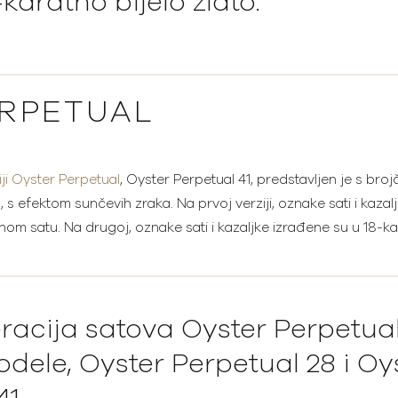
-karatno bijelo zlato.
ERPETUAL
niji Oyster Perpetual
, Oyster Perpetual 41, predstavljen je s br
j
, s efektom sunčevih zraka. Na prvoj verziji, oznake sati i kaz
čnom satu. Na drugoj, oznake sati i kazaljke izrađene su u 18-k
acija satova Oyster Perpetual
dele, Oyster Perpetual 28 i Oy