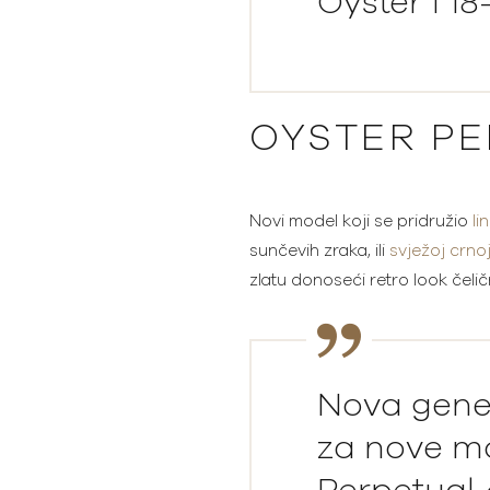
Oyster i 18
OYSTER P
Novi model koji se pridružio
li
sunčevih zraka, ili
svježoj crno
zlatu donoseći retro look čeli
Nova gener
za nove mo