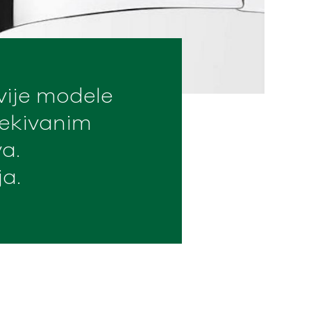
ovije modele
očekivanim
a.
a.