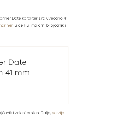
riner Date karakterizira uvećano 41
ariner
, u čeliku, ima crni brojčanik i
er Date
im 41 mm
jčanik i zeleni prsten. Dalje,
verzija