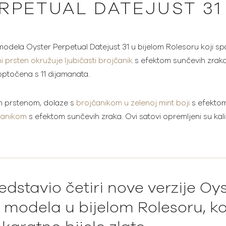
RPETUAL DATEJUST 31
odela Oyster Perpetual Datejust 31 u bijelom Rolesoru koji spaj
i prsten okružuje ljubičasti brojčanik
s efektom sunčevih zraka
 optočena s 11 dijamanata.
tim prstenom, dolaze s
brojčanikom u zelenoj mint boji
s efektom
čanikom
s efektom sunčevih zraka. Ovi satovi opremljeni su k
edstavio četiri nove verzije Oy
 modela u bijelom Rolesoru, koj