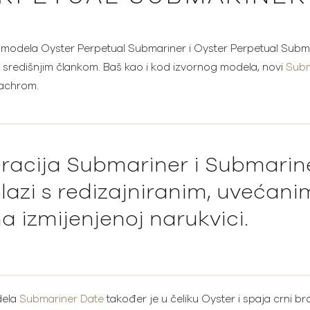
 modela Oyster Perpetual Submariner i Oyster Perpetual Subma
m središnjim člankom. Baš kao i kod izvornog modela, novi
Subm
rachrom.
racija Submariner i Submarin
azi s redizajniranim, uvećan
a izmijenjenoj narukvici.
dela
Submariner Date
također je u čeliku Oyster i spaja crni bro