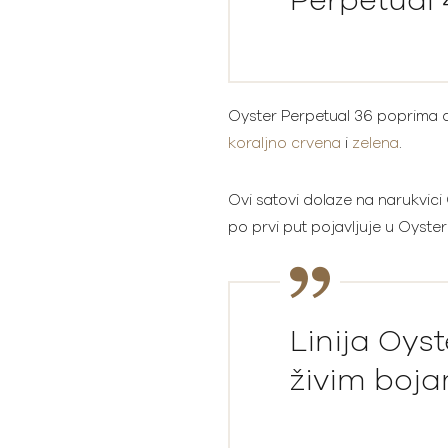
Perpetual 4
Oyster Perpetual 36 poprima di
koraljno crvena
i
zelena
.
Ovi satovi dolaze na narukvic
po prvi put pojavljuje u Oyster 
Linija Oys
živim boj