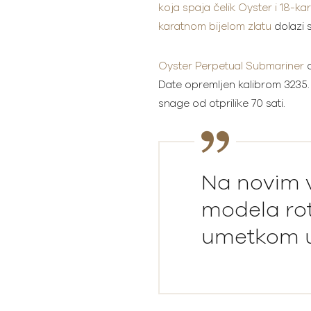
koja spaja čelik Oyster i 18-ka
karatnom bijelom zlatu
dolazi 
Oyster Perpetual Submariner
o
Date opremljen kalibrom 3235.
snage od otprilike 70 sati.
Na novim 
modela rot
umetkom u c