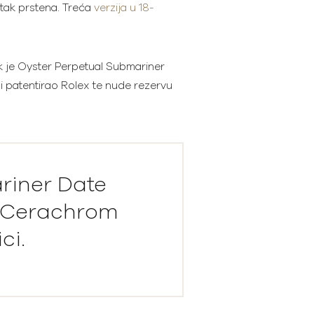
etak prstena. Treća
verzija u 18-
ok je Oyster Perpetual Submariner
 patentirao Rolex te nude rezervu
riner Date
e Cerachrom
ci.