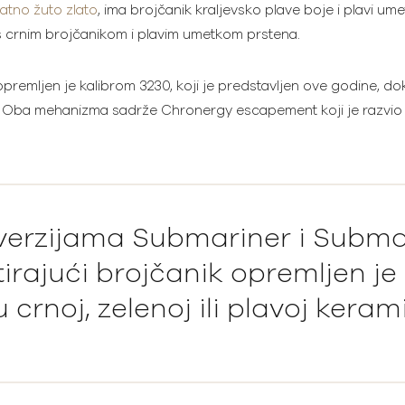
ratno žuto zlato
, ima brojčanik kraljevsko plave boje i plavi um
s crnim brojčanikom i plavim umetkom prstena.
premljen je kalibrom 3230, koji je predstavljen ove godine, d
 Oba mehanizma sadrže Chronergy escapement koji je razvio i
verzijama Submariner i Subma
irajući brojčanik opremljen j
rnoj, zelenoj ili plavoj kerami