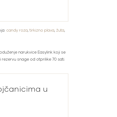
oja:
candy roza
,
tirkizno plava
,
žuta
,
duženje narukvice Easylink koji se
i rezervu snage od otprilike 70 sati.
rojčanicima u