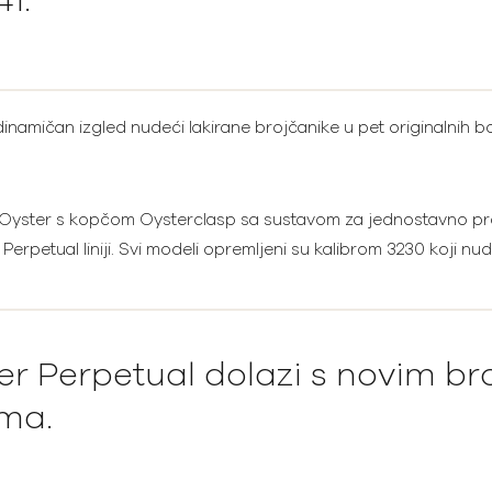
1.
namičan izgled nudeći lakirane brojčanike u pet originalnih b
i Oyster s kopčom Oysterclasp sa sustavom za jednostavno pro
Perpetual liniji. Svi modeli opremljeni su kalibrom 3230 koji nud
ter Perpetual dolazi s novim b
ama.