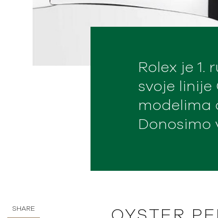
Rolex je 1.
svoje linij
modelima od
Donosimo v
SHARE
OYSTER P