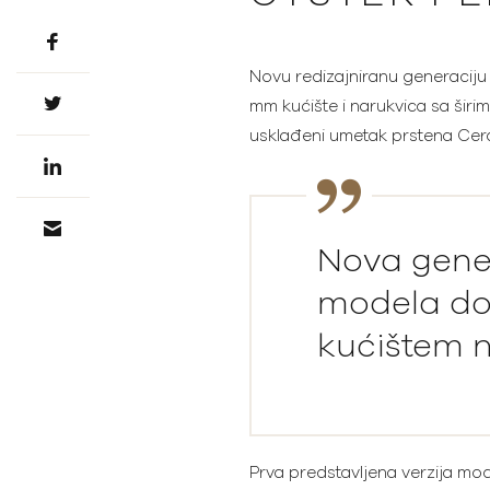
Novu redizajniranu generaciju
mm kućište i narukvica sa širi
usklađeni umetak prstena Ce
Nova gene
modela dol
kućištem n
Prva predstavljena verzija mo