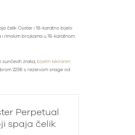
a čelik Oyster i 18-karatno bijelo
 i rimskim brojkama u 18-karatnom
 sunčevih zraka,
bijelim lakiranim
alibrom 2236 s rezervom snage od
ster Perpetual
i spaja čelik