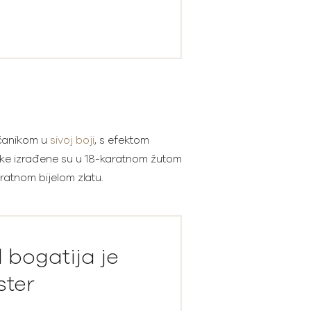
ojčanikom u
sivoj boji
, s efektom
aljke izrađene su u 18-karatnom žutom
aratnom bijelom zlatu.
 bogatija je
ster