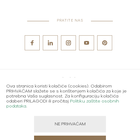
PRATITE NAS
Metode plaćanja
Ova stranica koristi kolačiće (cookies). Odabirom
Karijere
PRIHVAĆAM slažete se s korištenjem kolačića za koje je
potrebna Vaša suglasnost. Za konfiguraciju kolačića
Uvjeti korištenja
odaberi PRILAGODI ili pročitaj
Politiku zaštite osobnih
podataka
.
Politika zaštite osobnih podataka
NE PRIHVAĆAM