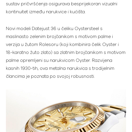
sustav pričvršćenja osigurava besprijekoran vizualni
kontinuitet između narukvice i kućišta.
Novi modeli Datejust 36 u čeliku Oystersteel s
maslinasto zelenim brojčanikom s motivom palme i
verzija u žutom Rolesoru (koji kombinira čelik Oyster i
18-karatno žuto zlato) sa zlatnim brojčanikom s motivom
palme opremljeni su narukvicom Oyster. Razvijena
kasnih 1930-tih, ova metalna narukvica s trodijelnim
člancima je poznata po svojoj robusnosti.