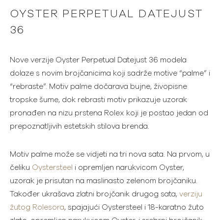
OYSTER PERPETUAL DATEJUST
36
Nove verzije Oyster Perpetual Datejust 36 modela
dolaze s novim brojčanicima koji sadrže motive “palme” i
“rebraste”. Motiv palme dočarava bujne, živopisne
tropske šume, dok rebrasti motiv prikazuje uzorak
pronađen na nizu prstena Rolex koji je postao jedan od
prepoznatljivih estetskih stilova brenda.
Motiv palme može se vidjeti na tri nova sata. Na prvom, u
čeliku
Oystersteel
i opremljen narukvicom Oyster,
uzorak je prisutan na maslinasto zelenom brojčaniku.
Također ukrašava zlatni brojčanik drugog sata,
verziju
žutog Rolesora
, spajajući Oystersteel i 18-karatno žuto