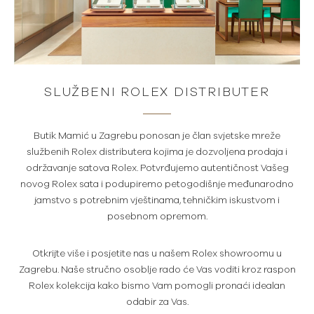
SLUŽBENI ROLEX DISTRIBUTER
Butik Mamić u Zagrebu ponosan je član svjetske mreže
službenih Rolex distributera kojima je dozvoljena prodaja i
održavanje satova Rolex. Potvrđujemo autentičnost Vašeg
novog Rolex sata i podupiremo petogodišnje međunarodno
jamstvo s potrebnim vještinama, tehničkim iskustvom i
posebnom opremom.
Otkrijte više i posjetite nas u našem Rolex showroomu u
Zagrebu. Naše stručno osoblje rado će Vas voditi kroz raspon
Rolex kolekcija kako bismo Vam pomogli pronaći idealan
odabir za Vas.