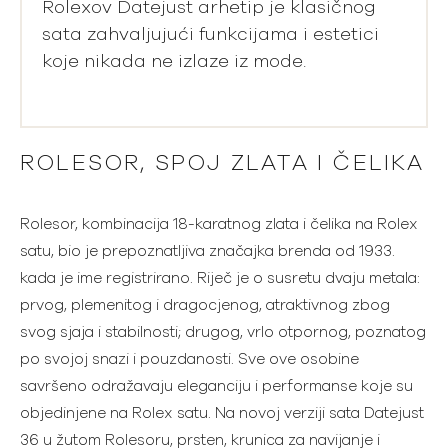
Rolexov Datejust arhetip je klasičnog
sata zahvaljujući funkcijama i estetici
koje nikada ne izlaze iz mode.
ROLESOR, SPOJ ZLATA I ČELIKA
Rolesor, kombinacija 18-karatnog zlata i čelika na Rolex
satu, bio je prepoznatljiva značajka brenda od 1933.
kada je ime registrirano. Riječ je o susretu dvaju metala:
prvog, plemenitog i dragocjenog, atraktivnog zbog
svog sjaja i stabilnosti; drugog, vrlo otpornog, poznatog
po svojoj snazi i pouzdanosti. Sve ove osobine
savršeno odražavaju eleganciju i performanse koje su
objedinjene na Rolex satu. Na novoj verziji sata Datejust
36 u žutom Rolesoru, prsten, krunica za navijanje i