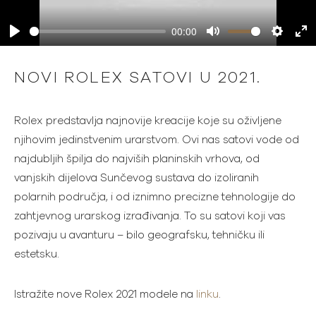
00:00
Play
Mute
Settings
Ente
full
NOVI ROLEX SATOVI U 2021.
Rolex predstavlja najnovije kreacije koje su oživljene
njihovim jedinstvenim urarstvom. Ovi nas satovi vode od
najdubljih špilja do najviših planinskih vrhova, od
vanjskih dijelova Sunčevog sustava do izoliranih
polarnih područja, i od iznimno precizne tehnologije do
zahtjevnog urarskog izrađivanja. To su satovi koji vas
pozivaju u avanturu – bilo geografsku, tehničku ili
estetsku.
Istražite nove Rolex 2021 modele na
linku
.