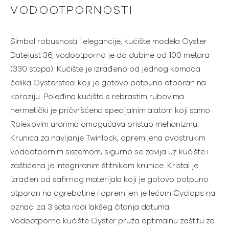
VODOOTPORNOSTI
Simbol robusnosti i elegancije, kućište modela Oyster
Datejust 36, vodootporno je do dubine od 100 metara
(330 stopa). Kućište je izrađeno od jednog komada
čelika Oystersteel koji je gotovo potpuno otporan na
koroziju. Poleđina kućišta s rebrastim rubovima
hermetički je pričvršćena specijalnim alatom koji samo
Rolexovim urarima omogućava pristup mehanizmu.
Krunica za navijanje Twinlock, opremljena dvostrukim
vodootpornim sistemom, sigurno se zavija uz kućište i
zaštićena je integriranim štitnikom krunice. Kristal je
izrađen od safirnog materijala koji je gotovo potpuno
otporan na ogrebotine i opremljen je lećom Cyclops na
oznaci za 3 sata radi lakšeg čitanja datuma.
Vodootporno kućište Oyster pruža optimalnu zaštitu za