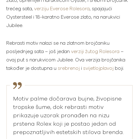
zlato, opremljen narukvicom Oyster, i srebrni brojčanik
trećeg sata,
verziju Everose Rolesora
, spajajući
Oystersteel i 18-karatno Everose zlato, na narukvici
Jubilee.
Rebrasti motiv nalazi se na zlatnom brojčaniku
posljednjeg sata – još jedan
verziji žutog Rolesora
–
ovaj put s narukvicom Jubilee. Ova verzija brojčanika
također je dostupna u
srebrenoj
i
svijetlojplavoj
boji.
Motiv palme dočarava bujne, živopisne
tropske šume, dok rebrasti motiv
prikazuje uzorak pronađen na nizu
prstena Rolex koji je postao jedan od
prepoznatljivih estetskih stilova brenda.