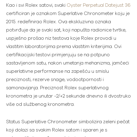
Kao i svi Rolex satovi, svaki
Oyster Perpetual Datejust 36
certificiran je oznakom Superlative Chronometer koju je
2015. redefinirao Rolex. Ova ekskluzivna oznaka
potvrđuje da je svaki sat, koji napušta radionice tvrtke,
uspješno prošao niz testova koje Rolex provodi u
vlastitim laboratorijima prema vlastitim kriterijima. Ovi
certifikacijski testovi primjenjuju se na potpuno
sastavljenom satu, nakon umetanja mehanizma, jamčeći
superlativne performanse na zapešću u smislu
preciznosti, rezerve snage, vodootpornosti i
samonavijanja. Preciznost Rolex superlativnog
kronometra je unutar -2/+2 sekunde dnevno ili dvostruko
više od službenog kronometra.
Status Superlative Chronometer simbolizira zeleni pečat
koji dolazi sa svakim Rolex satom i sparen je s