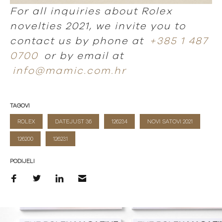
For all inquiries about Rolex
novelties 2021, we invite you to
contact us by phone at
+385 1 487
0700
or by email at
info@mamic.com.hr
TAGOVI
ROLEX
DATEJUST 36
126234
NOVI SATOVI 2021
126200
126231
PODIJELI