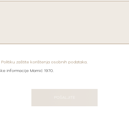
i
Politiku zaštite korištenja osobnih podataka
.
ške informacije Mamić 1970.
POŠALJITE