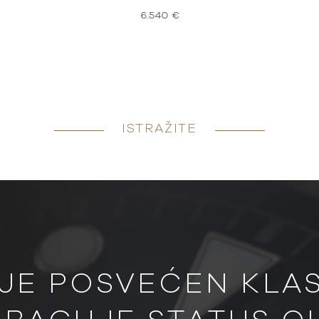
6.540 €
ISTRAŽITE
JE POSVEĆEN KLASI