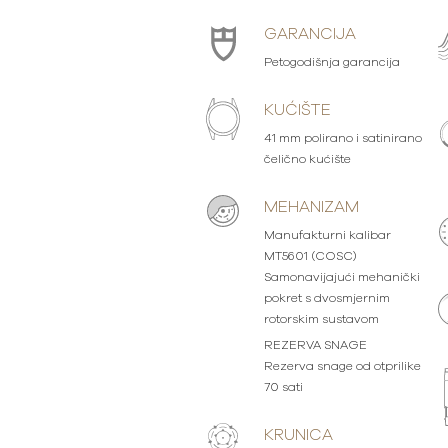
GARANCIJA
Petogodišnja garancija
KUĆIŠTE
41 mm polirano i satinirano
čelično kućište
MEHANIZAM
Manufakturni kalibar
MT5601 (COSC)
Samonavijajući mehanički
pokret s dvosmjernim
rotorskim sustavom
REZERVA SNAGE
Rezerva snage od otprilike
70 sati
KRUNICA