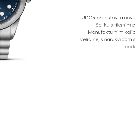
TUDOR predstavlja novu v
čeliku s fiksnim 
Manufakturnim kalib
veličine, s narukvicom 
pod