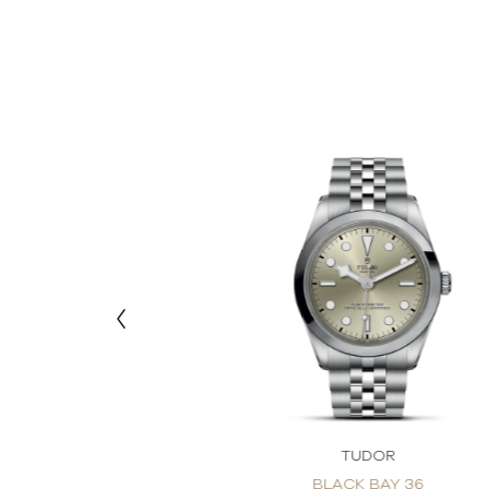
DOR
TUDOR
 BAY 39
BLACK BAY 36