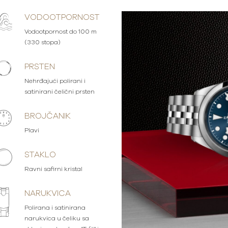
VODOOTPORNOST
Vodootpornost do 100 m
(330 stopa)
PRSTEN
Nehrđajući polirani i
satinirani čelični prsten
BROJČANIK
Plavi
STAKLO
Ravni safirni kristal
NARUKVICA
Polirana i satinirana
narukvica u čeliku sa