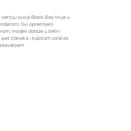
erziju svoje Black Bay linije u
prstenom. Svi opremljeni
rom, modeli dolaze u četiri
s pet članaka i kopčom za brzo
ešavanjem.