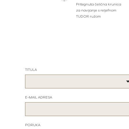
Pritegnuta čelična krunica
za navijanje s reljefnom
TUDOR ružom
TITULA
E-MAIL ADRESA
PORUKA