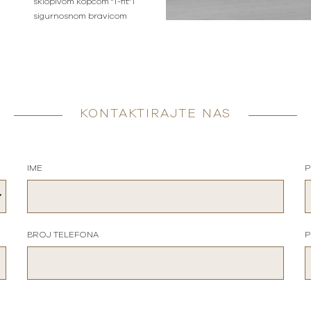
sklopivom kopčom "T-fit" i
sigurnosnom bravicom
KONTAKTIRAJTE NAS
IME
P
BROJ TELEFONA
P