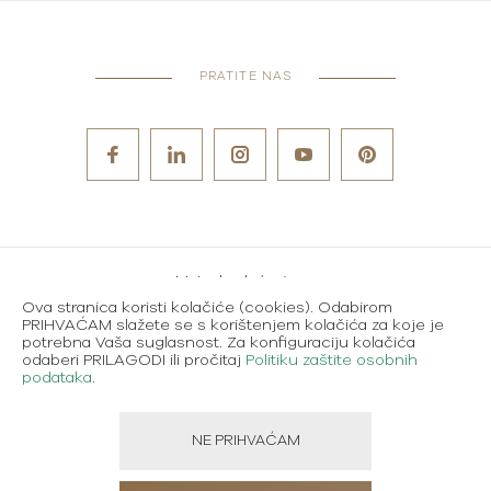
PRATITE NAS
Metode plaćanja
Ova stranica koristi kolačiće (cookies). Odabirom
Karijere
PRIHVAĆAM slažete se s korištenjem kolačića za koje je
potrebna Vaša suglasnost. Za konfiguraciju kolačića
Uvjeti korištenja
odaberi PRILAGODI ili pročitaj
Politiku zaštite osobnih
podataka
.
Politika zaštite osobnih podataka
NE PRIHVAĆAM