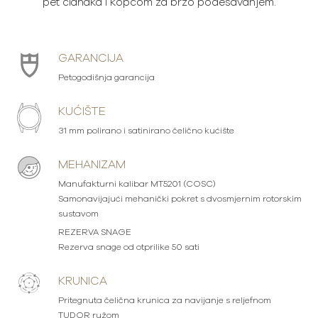
pet članaka i kopčom za brzo podešavanjem.
GARANCIJA
Petogodišnja garancija
KUĆIŠTE
31 mm polirano i satinirano čelično kućište
MEHANIZAM
Manufakturni kalibar MT5201 (COSC)
Samonavijajući mehanički pokret s dvosmjernim rotorskim
sustavom
REZERVA SNAGE
Rezerva snage od otprilike 50 sati
KRUNICA
Pritegnuta čelična krunica za navijanje s reljefnom
TUDOR ružom