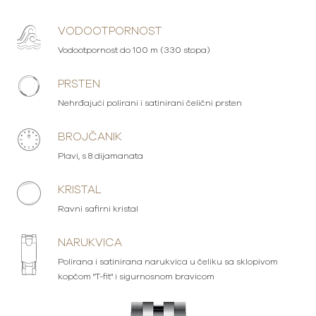
VODOOTPORNOST
Vodootpornost do 100 m (330 stopa)
PRSTEN
Nehrđajući polirani i satinirani čelični prsten
BROJČANIK
Plavi, s 8 dijamanata
KRISTAL
Ravni safirni kristal
NARUKVICA
Polirana i satinirana narukvica u čeliku sa sklopivom
kopčom "T-fit" i sigurnosnom bravicom