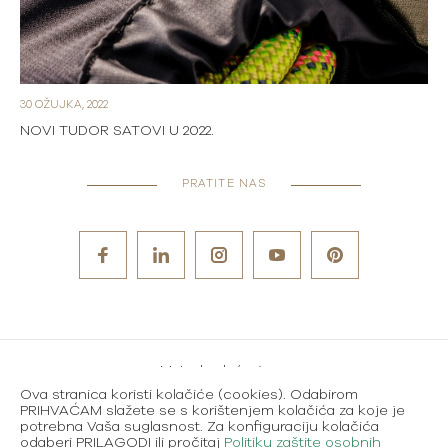
30 OŽUJKA, 2022
NOVI TUDOR SATOVI U 2022.
PRATITE NAS
Metode plaćanja
Ova stranica koristi kolačiće (cookies). Odabirom
Karijere
PRIHVAĆAM slažete se s korištenjem kolačića za koje je
potrebna Vaša suglasnost. Za konfiguraciju kolačića
Uvjeti korištenja
odaberi PRILAGODI ili pročitaj
Politiku zaštite osobnih