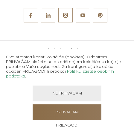
Metode plaćanja
Ova stranica koristi kolačiće (cookies). Odabirom
Karijere
PRIHVAĆAM slažete se s korištenjem kolačića za koje je
potrebna Vaša suglasnost. Za konfiguraciju kolačića
Uvjeti korištenja
odaberi PRILAGODI ili pročitaj
Politiku zaštite osobnih
podataka
.
Politika zaštite osobnih podataka
NE PRIHVAĆAM
Created using magic by
Social Wizard
PRIHVAĆAM
PRILAGODI