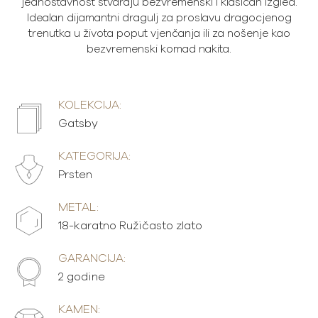
jednostavnost stvaraju bezvremenski i klasičan izgled.
Idealan dijamantni dragulj za proslavu dragocjenog
trenutka u života poput vjenčanja ili za nošenje kao
bezvremenski komad nakita.
KOLEKCIJA:
Gatsby
KATEGORIJA:
Prsten
METAL:
18-karatno Ružičasto zlato
GARANCIJA:
2 godine
KAMEN: