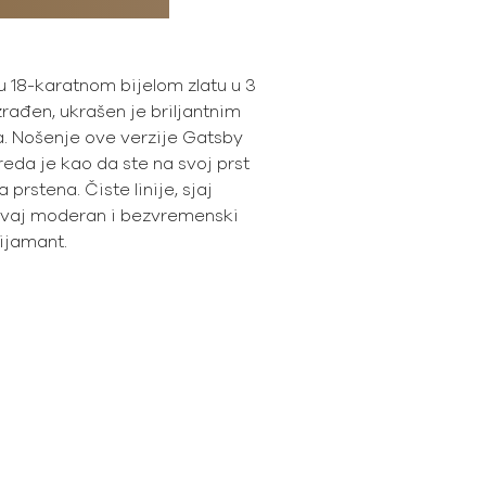
u 18-karatnom bijelom zlatu u 3
rađen, ukrašen je briljantnim
. Nošenje ove verzije Gatsby
eda je kao da ste na svoj prst
 prstena. Čiste linije, sjaj
ovaj moderan i bezvremenski
ijamant.