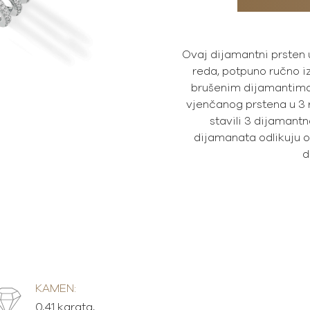
Ovaj dijamantni prsten 
reda, potpuno ručno iz
brušenim dijamantima
vjenčanog prstena u 3 r
stavili 3 dijamantna
dijamanata odlikuju 
d
KAMEN:
0,41 karata,