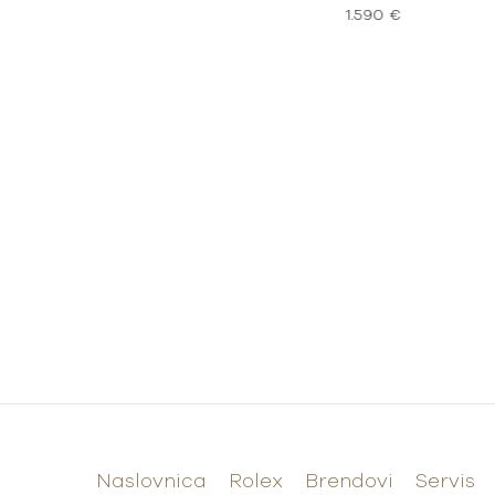
90 €
1.590 €
Naslovnica
Rolex
Brendovi
Servis