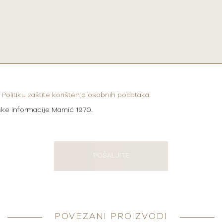
i
Politiku zaštite korištenja osobnih podataka
.
ške informacije Mamić 1970.
POŠALJITE
POVEZANI PROIZVODI