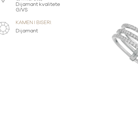
Dijamant kvalitete
G/VS
KAMEN I BISERI:
Dijamant