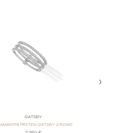
GATSBY
GAT
JAMANTNI PRSTEN GATSBY 3 ROWS
DIJAMANTNI PRST
3.360 €
3.3