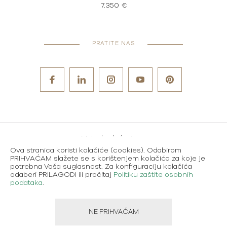
7.350 €
PRATITE NAS
Metode plaćanja
Ova stranica koristi kolačiće (cookies). Odabirom
Karijere
PRIHVAĆAM slažete se s korištenjem kolačića za koje je
potrebna Vaša suglasnost. Za konfiguraciju kolačića
Uvjeti korištenja
odaberi PRILAGODI ili pročitaj
Politiku zaštite osobnih
podataka
.
Politika zaštite osobnih podataka
NE PRIHVAĆAM