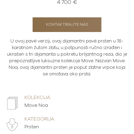
4.700 €
KONTAKTIRAJTE NAS
U ovoj pavé verziji, ovaj dijamantni pavé prsten u 18-
karatnom žutom zlatu, u potpunosti ručno izrađen i
ukrašen s tri dijamanta u pokretu briljantnog reza, dio je
prepoznatljive luksuzne kolekcije Move. Nazvan Move
Noa, ovaj dijamantni prsten je poput zlatne vrpce koja
se omotava oko prsta.
KOLEKCIJA:
Move Noa
KATEGORIJA:
Prsten