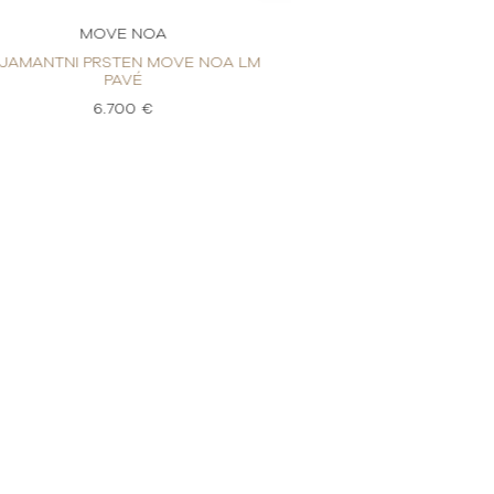
MOVE NOA
MOVE
IJAMANTNI PRSTEN MOVE NOA LM
DIJAMANTNI PRS
PAVÉ
PA
6.700 €
7.3