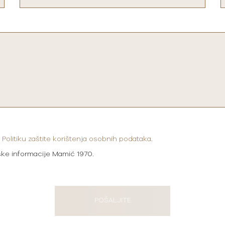
i
Politiku zaštite korištenja osobnih podataka
.
ške informacije Mamić 1970.
POŠALJITE