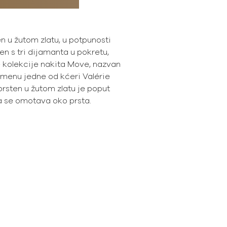
n u žutom zlatu, u potpunosti
en s tri dijamanta u pokretu,
e kolekcije nakita Move, nazvan
menu jedne od kćeri Valérie
rsten u žutom zlatu je poput
a se omotava oko prsta.