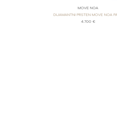
E NOA
MOVE NOA
EN MOVE NOA PAVÉ
DIJAMANTNI PRSTEN MOVE NOA P
00 €
4.700 €