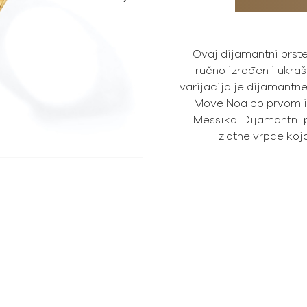
Ovaj dijamantni prste
ručno izrađen i ukraš
varijacija je dijamantn
Move Noa po prvom i
Messika. Dijamantni p
zlatne vrpce koj