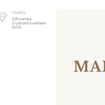
KAMEN:
0,15 karata,
Dijamant kvalitete
G/VS