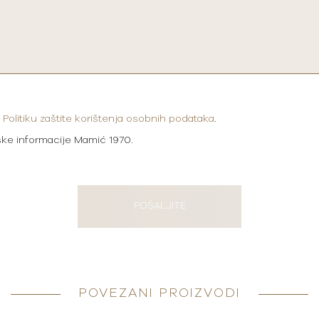
i
Politiku zaštite korištenja osobnih podataka
.
ške informacije Mamić 1970.
POŠALJITE
POVEZANI PROIZVODI