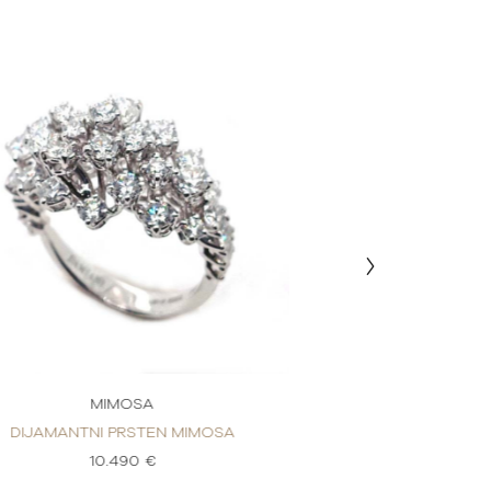
MIMOSA
MIM
DIJAMANTNI PRSTEN MIMOSA
DIJAMANTNI P
10.490 €
2.6