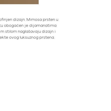
ofinjen dizajn. Mimosa prsten u
atu obogaćen je dijamanatima
im stilom naglašavaju dizajn i
ekte ovog luksuznog prstena.