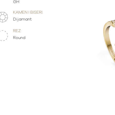
GH
KAMEN I BISERI:
Dijamant
REZ:
Round