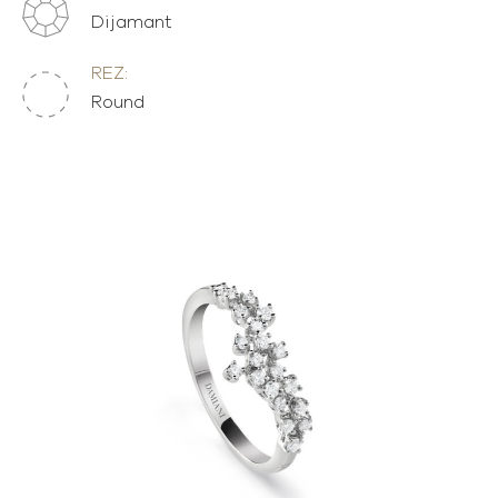
Dijamant
REZ:
Round