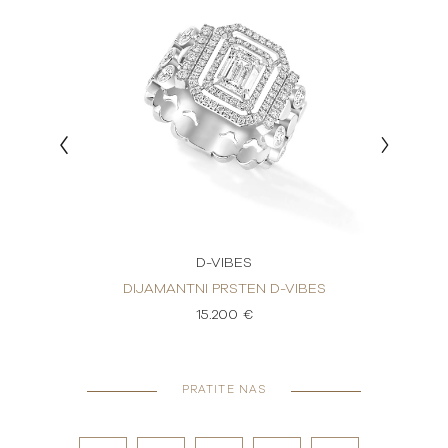
D-VIBES
IBES
DIJAMANTNI PRSTEN D-VIBES
DIJ
15.200 €
PRATITE NAS