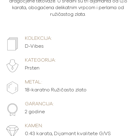
dragocjene tetovaže. U sredini su tri dijamanta od 0,15
karata, obogaćena delikatnim vrpcom i perlama od
ružičastog zlata.
KOLEKCIJA:
D-Vibes
KATEGORIJA:
Prsten
METAL:
18-karatno Ružičasto zlato
GARANCIJA:
2 godine
KAMEN:
0.43 karata, Dijamant kvalitete G/VS