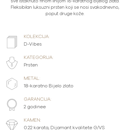
sve istaknuto finom linijom 18-karatnog bijelog zlata.
Fleksibilan luksuzni prsten koji se nosi svakodnevno,
poput druge kože.
KOLEKCIJA:
D-Vibes
KATEGORIJA:
Prsten
METAL:
18-karatno Bijelo zlato
GARANCIJA:
2 godinee
KAMEN:
0.22 karata, Dijamant kvalitete G/VS