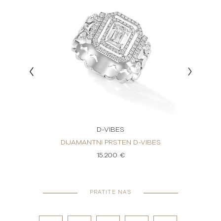
D-VIBES
IBES
DIJAMANTNI PRSTEN D-VIBES
DIJ
15.200 €
PRATITE NAS