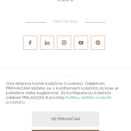
6.350 €
PRATITE NAS
Metode plaćanja
Ova stranica koristi kolačiće (cookies). Odabirom
Karijere
PRIHVAĆAM slažete se s korištenjem kolačića za koje je
potrebna Vaša suglasnost. Za konfiguraciju kolačića
Uvjeti korištenja
odaberi PRILAGODI ili pročitaj
Politiku zaštite osobnih
podataka
.
Politika zaštite osobnih podataka
NE PRIHVAĆAM