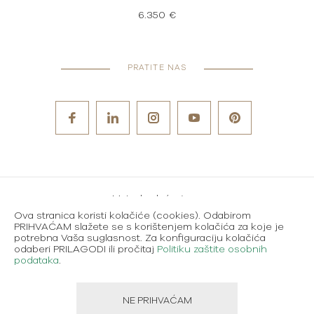
6.350 €
PRATITE NAS
Metode plaćanja
Ova stranica koristi kolačiće (cookies). Odabirom
Karijere
PRIHVAĆAM slažete se s korištenjem kolačića za koje je
potrebna Vaša suglasnost. Za konfiguraciju kolačića
Uvjeti korištenja
odaberi PRILAGODI ili pročitaj
Politiku zaštite osobnih
podataka
.
Politika zaštite osobnih podataka
NE PRIHVAĆAM