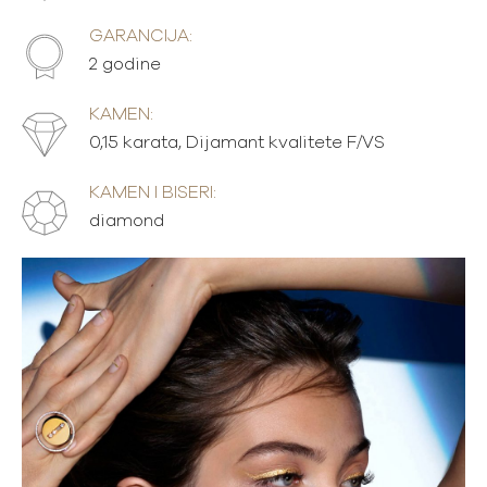
GARANCIJA:
2 godine
KAMEN:
0,15 karata, Dijamant kvalitete F/VS
KAMEN I BISERI:
diamond