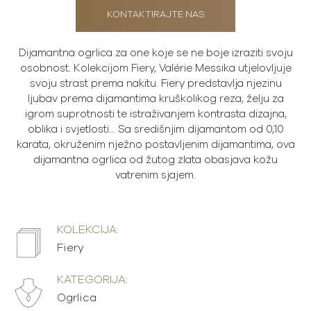
KONTAKTIRAJTE NAS
Dijamantna ogrlica za one koje se ne boje izraziti svoju
osobnost. Kolekcijom Fiery, Valérie Messika utjelovljuje
svoju strast prema nakitu. Fiery predstavlja njezinu
ljubav prema dijamantima kruškolikog reza, želju za
igrom suprotnosti te istraživanjem kontrasta dizajna,
oblika i svjetlosti… Sa središnjim dijamantom od 0,10
karata, okruženim nježno postavljenim dijamantima, ova
dijamantna ogrlica od žutog zlata obasjava kožu
vatrenim sjajem.
KOLEKCIJA:
Fiery
KATEGORIJA:
Ogrlica