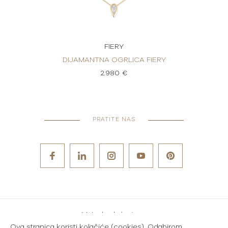
FIERY
RLICA
DIJAMANTNA OGRLICA FIERY
DIJ
2.980 €
PRATITE NAS
Metode plaćanja
Ova stranica koristi kolačiće (cookies). Odabirom