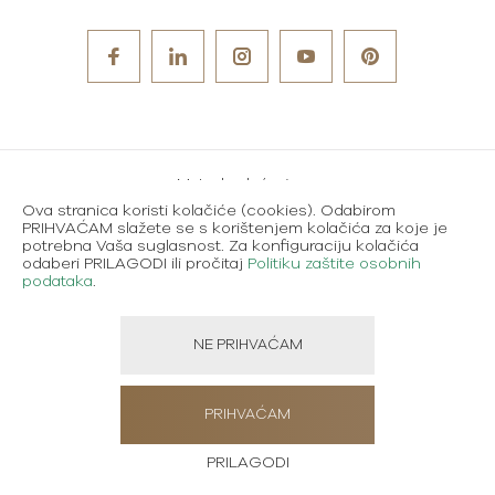
Metode plaćanja
Ova stranica koristi kolačiće (cookies). Odabirom
Karijere
PRIHVAĆAM slažete se s korištenjem kolačića za koje je
potrebna Vaša suglasnost. Za konfiguraciju kolačića
Uvjeti korištenja
odaberi PRILAGODI ili pročitaj
Politiku zaštite osobnih
podataka
.
Politika zaštite osobnih podataka
NE PRIHVAĆAM
Created using magic by
Social Wizard
PRIHVAĆAM
PRILAGODI