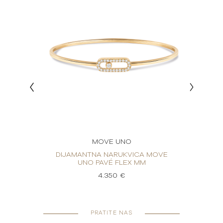
MOVE UNO
 MOVE
DIJAMANTNA NARUKVICA MOVE
DIJA
UNO PAVÉ FLEX MM
4.350 €
PRATITE NAS