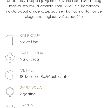
udobnost, a kopča je vješto skrivena ispod središnjeg
motiva, što ovu dijamantnu narukvicu čini komadom
nakita poput druge kože. Savršen komad nakita koji će
elegantno naglasiti vaše zapešće.
KOLEKCIJA:
Move Uno
KATEGORIJA:
Narukvica
METAL:
18-karatno Ružičasto zlato
GARANCIJA:
2 godine
KAMEN: