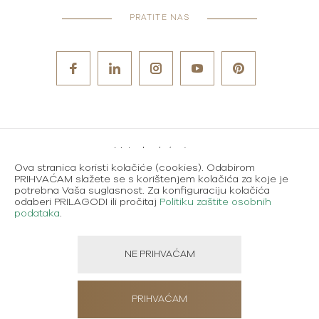
PRATITE NAS
Metode plaćanja
Ova stranica koristi kolačiće (cookies). Odabirom
Karijere
PRIHVAĆAM slažete se s korištenjem kolačića za koje je
potrebna Vaša suglasnost. Za konfiguraciju kolačića
Uvjeti korištenja
odaberi PRILAGODI ili pročitaj
Politiku zaštite osobnih
podataka
.
Politika zaštite osobnih podataka
NE PRIHVAĆAM
Created using magic by
Social Wizard
PRIHVAĆAM