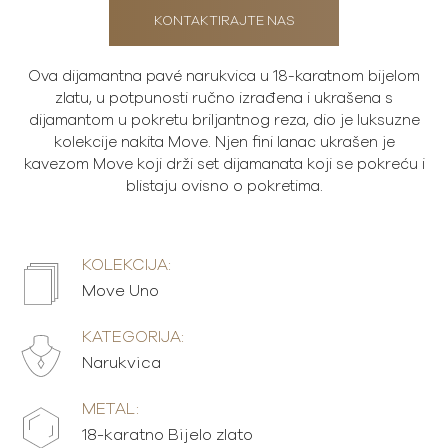
KONTAKTIRAJTE NAS
Ova dijamantna pavé narukvica u 18-karatnom bijelom
zlatu, u potpunosti ručno izrađena i ukrašena s
dijamantom u pokretu briljantnog reza, dio je luksuzne
kolekcije nakita Move. Njen fini lanac ukrašen je
kavezom Move koji drži set dijamanata koji se pokreću i
blistaju ovisno o pokretima.
KOLEKCIJA:
Move Uno
KATEGORIJA:
Narukvica
METAL:
18-karatno Bijelo zlato