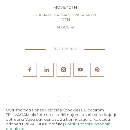
MOVE 10TH
 MOVE
DIJAMANTNA NARUKVICA MOVE
DIJA
10TH
14.600 €
PRATITE NAS
Metode plaćanja
Ova stranica koristi kolačiće (cookies). Odabirom
Karijere
PRIHVAĆAM slažete se s korištenjem kolačića za koje je
potrebna Vaša suglasnost. Za konfiguraciju kolačića
Uvjeti korištenja
odaberi PRILAGODI ili pročitaj
Politiku zaštite osobnih
podataka
.
Politika zaštite osobnih podataka