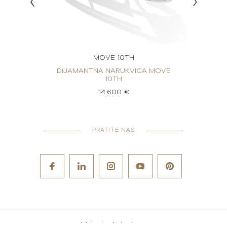
MOVE 10TH
 MOVE
DIJAMANTNA NARUKVICA MOVE
DIJA
10TH
14.600 €
PRATITE NAS
Metode plaćanja