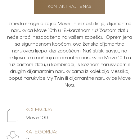
KONTAKTIRAJTE NAS
Između snage dizajna Move i nježnosti linija, dijamantna
narukvica Move 10th u 18-karatnom ružičastom zlatu
neće proći nezapaženo na vašem zapešću. Opremljena
sa sigurnosnom kopčom, ova ženska dijamantna
narukvica lijepo klizi zapešćem. Naš stilski savjet, ne
oklijevajte u nošenju dijamantne narukvice Move 10th u
ružičastom zlatu, u kombinaciji s kožnom narukvicom ili
drugim dijamantnim narukvicama iz kolekcija Messika,
poput narukvice My Twin ili dijamantne narukvice Move
Noa.
KOLEKCIJA:
Move 10th
KATEGORIJA: