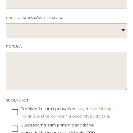
PREFERIRANI NAČIN KONTAKTA
PORUKA
SUGLASNOT
Pročitao/la sam i prihvaćam
Uvjete korištenja
i
Politiku zaštite korištenja osobnih podataka
.
Suglasan/na sam primati periodične
marketinške informacije Mamić 1970.