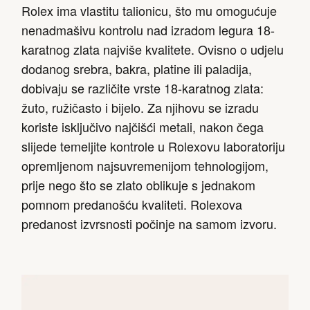
Rolex ima vlastitu talionicu, što mu omogućuje
nenadmašivu kontrolu nad izradom legura 18-
karatnog zlata najviše kvalitete. Ovisno o udjelu
dodanog srebra, bakra, platine ili paladija,
dobivaju se različite vrste 18-karatnog zlata:
žuto, ružičasto i bijelo. Za njihovu se izradu
koriste isključivo najčišći metali, nakon čega
slijede temeljite kontrole u Rolexovu laboratoriju
opremljenom najsuvremenijom tehnologijom,
prije nego što se zlato oblikuje s jednakom
pomnom predanošću kvaliteti. Rolexova
predanost izvrsnosti počinje na samom izvoru.