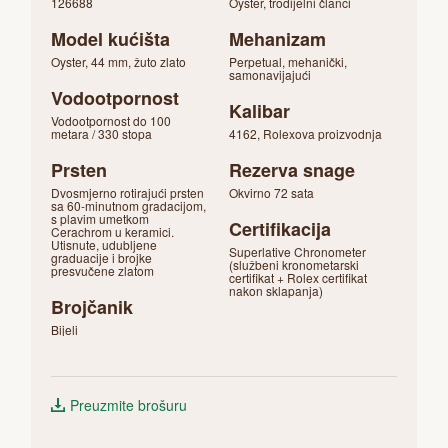
126688
Oyster, trodijelni članci
Model kućišta
Mehanizam
Oyster, 44 mm, žuto zlato
Perpetual, mehanički,
samonavijajući
Vodootpornost
Kalibar
Vodootpornost do 100
metara / 330 stopa
4162, Rolexova proizvodnja
Prsten
Rezerva snage
Dvosmjerno rotirajući prsten
Okvirno 72 sata
sa 60-minutnom gradacijom,
s plavim umetkom
Certifikacija
Cerachrom u keramici.
Utisnute, udubljene
Superlative Chronometer
graduacije i brojke
(službeni kronometarski
presvučene zlatom
certifikat + Rolex certifikat
nakon sklapanja)
Brojčanik
Bijeli
Preuzmite brošuru