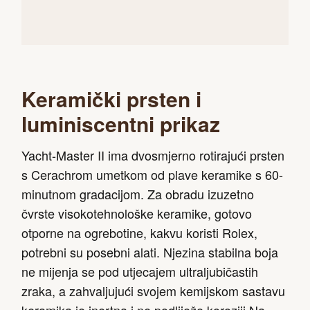
Keramički prsten i
luminiscentni prikaz
Yacht-Master II ima dvosmjerno rotirajući prsten
s Cerachrom umetkom od plave keramike s 60-
minutnom gradacijom. Za obradu izuzetno
čvrste visokotehnološke keramike, gotovo
otporne na ogrebotine, kakvu koristi Rolex,
potrebni su posebni alati. Njezina stabilna boja
ne mijenja se pod utjecajem ultraljubičastih
zraka, a zahvaljujući svojem kemijskom sastavu
keramika je inertna i ne podliježe koroziji.Na