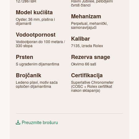
127286TBR
Ravni Jubilee, petodjelni
čvrsti članci
Model kućišta
Mehanizam
Oyster, 36 mm, platina i
dijamanti
Perpetual, mehanički,
samonavijajući
Vodootpornost
Kalibar
Vodootporan do 100 metara /
330 stopa
7135, izrada Rolex
Prsten
Rezerva snage
S ugrađenim dijamantima
Okvirno 66 sati
Brojčanik
Certifikacija
Ledeno plavi, motiv saća
Superlative Chronometer
optočen dijamantima
(COSC + Rolex certifikat
nakon sklapanja)
Preuzmite brošuru