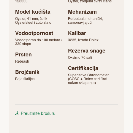
126333
Oyster, trodjelni čvrsti članci
Model kućišta
Mehanizam
Oyster, 41 mm, čelik
Perpetual, mehanički,
Oystersteel i žuto zlato
samonavijajući
Vodootpornost
Kalibar
Vodootporan do 100 metara /
3235, izrada Rolex
330 stopa
Rezerva snage
Prsten
Okvirno 70 sati
Rebrasti
Certifikacija
Brojčanik
Superlative Chronometer
Boje škriljca
(COSC + Rolex certifikat
nakon sklapanja)
Preuzmite brošuru