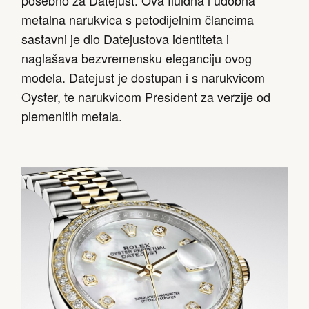
posebno za Datejust. Ova fluidna i udobna
metalna narukvica s petodijelnim člancima
sastavni je dio Datejustova identiteta i
naglašava bezvremensku eleganciju ovog
modela. Datejust je dostupan i s narukvicom
Oyster, te narukvicom President za verzije od
plemenitih metala.