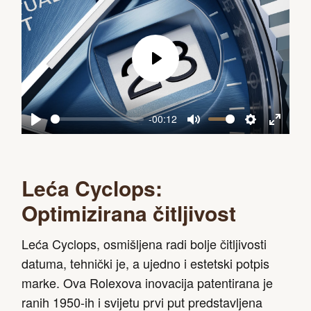
Play
-00:12
Play
Mute
Settings
Enter
fullscreen
Leća Cyclops:
Optimizirana čitljivost
Leća Cyclops, osmišljena radi bolje čitljivosti
datuma, tehnički je, a ujedno i estetski potpis
marke. Ova Rolexova inovacija patentirana je
ranih 1950-ih i svijetu prvi put predstavljena