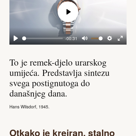
Play
-00:31
Play
Mute
Settings
Enter
fullscreen
To je remek-djelo urarskog
umijeća. Predstavlja sintezu
svega postignutoga do
današnjeg dana.
Hans Wilsdorf, 1945.
Otkako je kreiran, stalno