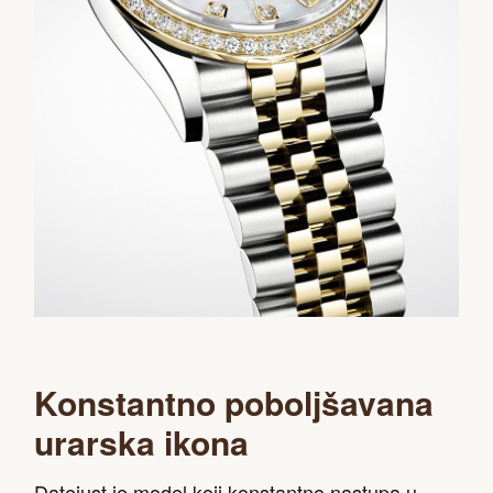
Konstantno poboljšavana
urarska ikona
Datejust je model koji konstantno nastupa u