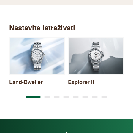
Nastavite istraživati
Land-Dweller
Explorer II
Ya