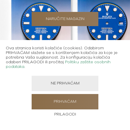
NARUČITE MAGAZIN
Ova stranica koristi kolačiće (cookies). Odabirom
PRIHVAĆAM slažete se s korištenjem kolačića za koje je
potrebna Vaša suglasnost. Za konfiguraciju kolačića
odaberi PRILAGODI ili pročitaj
Politiku zaštite osobnih
podataka
.
Metode plaćanja
Karijere
NE PRIHVAĆAM
Uvjeti korištenja
Politika zaštite osobnih podataka
PRIHVAĆAM
PRILAGODI