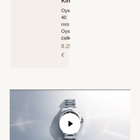
King
Oyster,
40
mm,
Oyster
čelik
8.250
€
Play