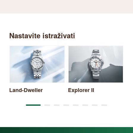
Nastavite istraživati
Land-Dweller
Explorer II
Ya