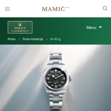
Menu
Rolex
Rolex kolekcija
Air-King