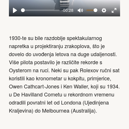
-00:28
Play
Mute
Settings
Enter
fullscreen
1930-te su bile razdoblje spektakularnog
napretka u projektiranju zrakoplova, što je
dovelo do uvođenja letova na duge udaljenosti.
Više pilota postavilo je različite rekorde s
Oysterom na ruci. Neki su pak Rolexov ručni sat
koristili kao kronometar u kokpitu, primjerice,
Owen Cathcart-Jones i Ken Waller, koji su 1934.
u De Havilland Cometu u rekordnom vremenu
odradili povratni let od Londona (Ujedinjena
Kraljevina) do Melbournea (Australija).