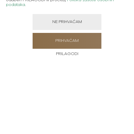
odaberi PRILAGODI ili pročitaj
Politiku zaštite osobnih
podataka
.
NE PRIHVAĆAM
PRIHVAĆAM
PRILAGODI
Pošaljite poruku