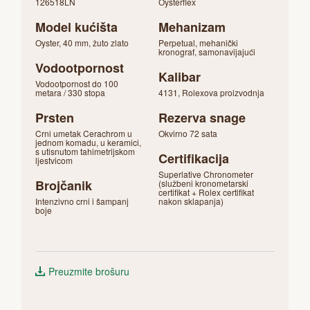
126518LN
Oysterflex
Model kućišta
Mehanizam
Oyster, 40 mm, žuto zlato
Perpetual, mehanički
kronograf, samonavijajući
Vodootpornost
Kalibar
Vodootpornost do 100
metara / 330 stopa
4131, Rolexova proizvodnja
Prsten
Rezerva snage
Crni umetak Cerachrom u
Okvirno 72 sata
jednom komadu, u keramici,
s utisnutom tahimetrijskom
Certifikacija
ljestvicom
Superlative Chronometer
Brojčanik
(službeni kronometarski
certifikat + Rolex certifikat
Intenzivno crni i šampanj
nakon sklapanja)
boje
Preuzmite brošuru