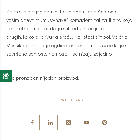
Kolekcija s dijamantnim talismanom koja će postati
vašim dnevnim „must-have“ komadom nakita. Ikona koja
se smatra amajlijom koja štiti od zlih očiju, čarolija i
drugih, kako bi privukla sreću. Koristeći simbol, Valérie
Messika osmislila je ogrlice, prstenja i narukvice koje se
savršeno samostalno nose ili se nizaju zajedno.
Nije pronađen nijedan proizvod.
PRATITE NAS