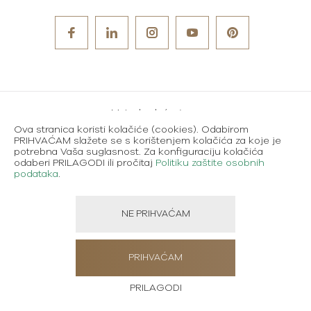
Metode plaćanja
Ova stranica koristi kolačiće (cookies). Odabirom
Karijere
PRIHVAĆAM slažete se s korištenjem kolačića za koje je
potrebna Vaša suglasnost. Za konfiguraciju kolačića
Uvjeti korištenja
odaberi PRILAGODI ili pročitaj
Politiku zaštite osobnih
podataka
.
Politika zaštite osobnih podataka
NE PRIHVAĆAM
Created using magic by
Social Wizard
PRIHVAĆAM
PRILAGODI