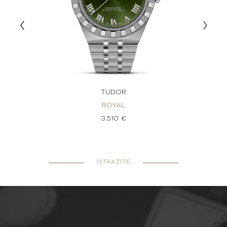
TUDOR
ROYAL
3.510 €
ISTRAŽITE