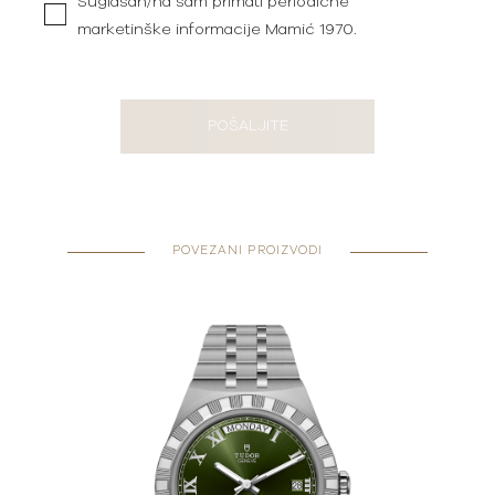
Suglasan/na sam primati periodične
marketinške informacije Mamić 1970.
POŠALJITE
POVEZANI PROIZVODI