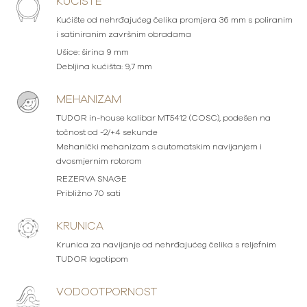
KUĆIŠTE
Kućište od nehrđajućeg čelika promjera 36 mm s poliranim
i satiniranim završnim obradama
Ušice: širina 9 mm
Debljina kućišta: 9,7 mm
MEHANIZAM
TUDOR in-house kalibar MT5412 (COSC), podešen na
točnost od -2/+4 sekunde
Mehanički mehanizam s automatskim navijanjem i
dvosmjernim rotorom
REZERVA SNAGE
Približno 70 sati
KRUNICA
Krunica za navijanje od nehrđajućeg čelika s reljefnim
TUDOR logotipom
VODOOTPORNOST