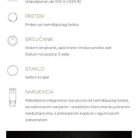
Vodootporan do 100 m (330 ft)
PRSTEN
Prsten od nehrđajućeg čelika
BROJČANIK
Srebrni brojčanik, aplicirane rimske oznake sati
Datum na poziciji 3 sata
STAKLO
Safirni kristal
NARUKVICA
Petodijelna integrirana narukvica od nehrđajućeg čelika,
sa satiniranim vanjskim i središnjim člancima te poliranim
međučlancima, s preklopnom kopčom i sigurnosnim
zatvaračem