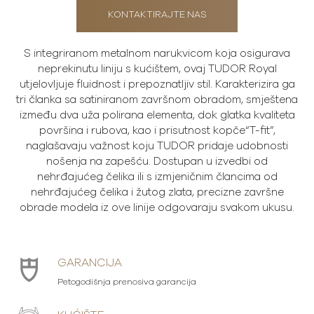
KONTAKTIRAJTE NAS
S integriranom metalnom narukvicom koja osigurava
neprekinutu liniju s kućištem, ovaj TUDOR Royal
utjelovljuje fluidnost i prepoznatljiv stil. Karakterizira ga
tri članka sa satiniranom završnom obradom, smještena
između dva uža polirana elementa, dok glatka kvaliteta
površina i rubova, kao i prisutnost kopče“T-fit”,
naglašavaju važnost koju TUDOR pridaje udobnosti
nošenja na zapešću. Dostupan u izvedbi od
nehrđajućeg čelika ili s izmjeničnim člancima od
nehrđajućeg čelika i žutog zlata, precizne završne
obrade modela iz ove linije odgovaraju svakom ukusu.
GARANCIJA
Petogodišnja prenosiva garancija