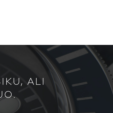
KU, ALI
UO.