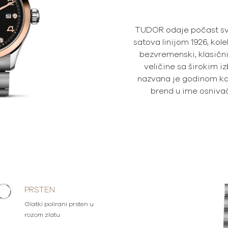
TUDOR odaje počast svom
satova linijom 1926, kol
bezvremenski, klasični 
veličine sa širokim iz
nazvana je godinom ka
brend u ime osniva
PRSTEN
Glatki polirani prsten u
rozom zlatu