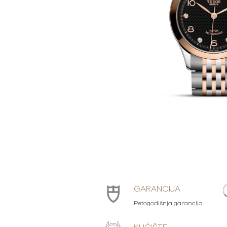
GARANCIJA
Petogodišnja garancija