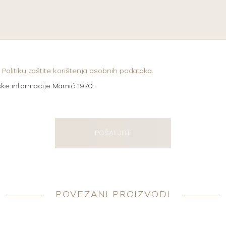
i
Politiku zaštite korištenja osobnih podataka
.
ške informacije Mamić 1970.
POŠALJITE
POVEZANI PROIZVODI