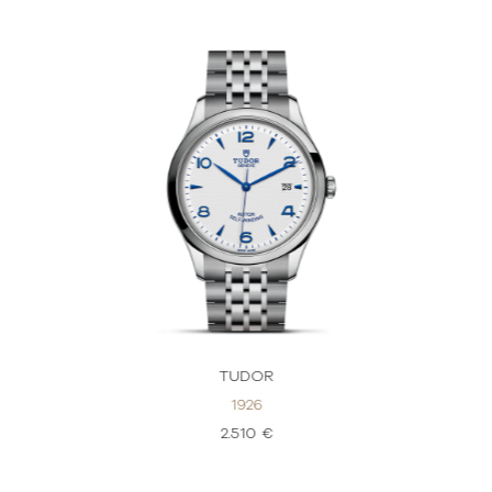
TUDOR
1926
2.510 €