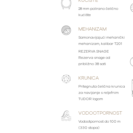
KUĆIŠTE
28 mm polirano čelično
kućište
MEHANIZAM
Samonavijajući mehanički
mehanizam, kalibar T201
REZERVA SNAGE
Rezerva snage od
približno 38 sati
KRUNICA
Pritegnuta čelična krunica
za navijanje s reljefnim
TUDOR logom
VODOOTPORNOST
Vodootpornost do 100 m
(330 stopa)