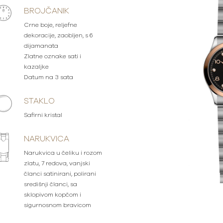
BROJČANIK
Crne boje, reljefne
dekoracije, zaobljen, s 6
dijamanata
Zlatne oznake sati i
kazaljke
Datum na 3 sata
STAKLO
Safirni kristal
NARUKVICA
Narukvica u čeliku i rozom
zlatu, 7 redova, vanjski
članci satinirani, polirani
središnji članci, sa
sklopivom kopčom i
sigurnosnom bravicom