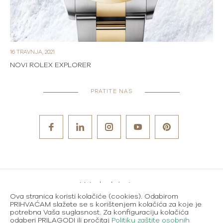
16 TRAVNJA, 2021
NOVI ROLEX EXPLORER
PRATITE NAS
Metode plaćanja
Ova stranica koristi kolačiće (cookies). Odabirom
Karijere
PRIHVAĆAM slažete se s korištenjem kolačića za koje je
potrebna Vaša suglasnost. Za konfiguraciju kolačića
Uvjeti korištenja
odaberi PRILAGODI ili pročitaj
Politiku zaštite osobnih