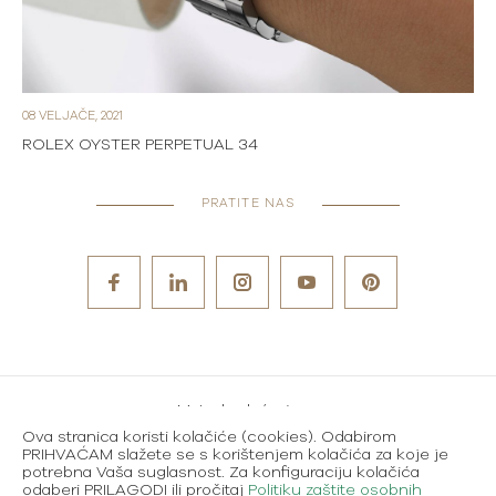
08 VELJAČE, 2021
ROLEX OYSTER PERPETUAL 34
PRATITE NAS
Metode plaćanja
Ova stranica koristi kolačiće (cookies). Odabirom
Karijere
PRIHVAĆAM slažete se s korištenjem kolačića za koje je
potrebna Vaša suglasnost. Za konfiguraciju kolačića
Uvjeti korištenja
odaberi PRILAGODI ili pročitaj
Politiku zaštite osobnih