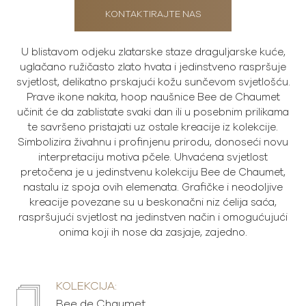
KONTAKTIRAJTE NAS
U blistavom odjeku zlatarske staze draguljarske kuće,
uglačano ružičasto zlato hvata i jedinstveno raspršuje
svjetlost, delikatno prskajući kožu sunčevom svjetlošću.
Prave ikone nakita, hoop naušnice Bee de Chaumet
učinit će da zablistate svaki dan ili u posebnim prilikama
te savršeno pristajati uz ostale kreacije iz kolekcije.
Simbolizira živahnu i profinjenu prirodu, donoseći novu
interpretaciju motiva pčele. Uhvaćena svjetlost
pretočena je u jedinstvenu kolekciju Bee de Chaumet,
nastalu iz spoja ovih elemenata. Grafičke i neodoljive
kreacije povezane su u beskonačni niz ćelija saća,
raspršujući svjetlost na jedinstven način i omogućujući
onima koji ih nose da zasjaje, zajedno.
KOLEKCIJA:
Bee de Chaumet