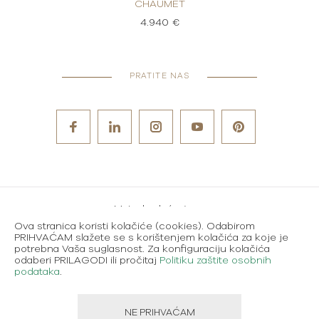
CHAUMET
4.940 €
PRATITE NAS
Metode plaćanja
Ova stranica koristi kolačiće (cookies). Odabirom
Karijere
PRIHVAĆAM slažete se s korištenjem kolačića za koje je
potrebna Vaša suglasnost. Za konfiguraciju kolačića
Uvjeti korištenja
odaberi PRILAGODI ili pročitaj
Politiku zaštite osobnih
podataka
.
Politika zaštite osobnih podataka
NE PRIHVAĆAM