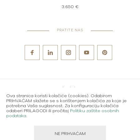
3.650 €
PRATITE NAS
Metode plaćanja
Ova stranica koristi kolačiće (cookies). Odabirom
Karijere
PRIHVAĆAM slažete se s korištenjem kolačića za koje je
potrebna Vaša suglasnost. Za konfiguraciju kolačića
Uvjeti korištenja
odaberi PRILAGODI ili pročitaj
Politiku zaštite osobnih
podataka
.
Politika zaštite osobnih podataka
NE PRIHVAĆAM