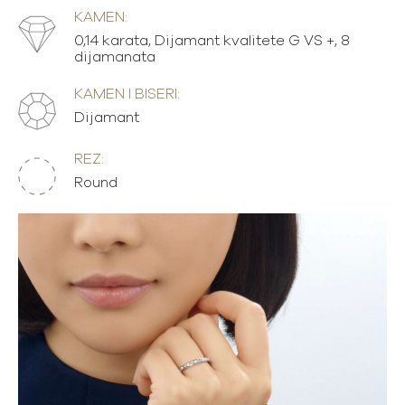
KAMEN:
0,14 karata, Dijamant kvalitete G VS +, 8
dijamanata
KAMEN I BISERI:
Dijamant
REZ:
Round