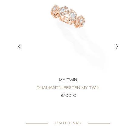
MY TWIN
IN TOI
DIJAMANTNI PRSTEN MY TWIN
DIJ
8.100 €
PRATITE NAS