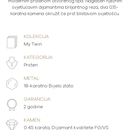
modernim prstenom otvorenog tipa. Naglašen nježnim
svjetlucavim dijamantima briljantnog reza, dva 0,15-
karatna kamena okružit će prst blistavom svjetlošću.
KOLEKCIJA:
My Twin
KATEGORIJA:
Prsten
METAL:
18-karatno Bijelo zlato
GARANCIJA:
2 godine
KAMEN:
0.45 karata, Dijamant kvalitete FG/VS