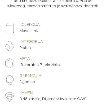
dodatnu iskru svakom vašem pokretu. Više od
luksuznog komada nakita, to je svakodnevni dodatak.
KOLEKCIJA:
Move Link
KATEGORIJA:
Prsten
METAL:
18-karatno Bijelo zlato
GARANCIJA:
2 godine
KAMEN:
0.45 karata, Dijamant kvalitete G/VS