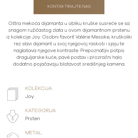
KONTAKTIRAJTE NAS
Oštra mekoća dijamanta u obliku kruške susreće se sa
snagom ružičastog zlata u ovom dijamantnom prstenu
iz kolekcije Joy. Osobni favorit Valérie Messike, kruškoliki
rez slavi dijamant u svoj njegovoj raskoši i sjaju te
naglašava njegove kontraste. Prepoznatljiv potpis
draguljarske kuće, pavé postav i prozračni halo
dodatno pojačavaju blistavost središnjeg kamena.
KOLEKCIJA:
Joy
KATEGORIJA:
Prsten
METAL: