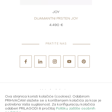
JOY
 PAVÉ
DIJAMANTNI PRSTEN JOY
D
4.490 €
PRATITE NAS
Metode plaćanja
Ova stranica koristi kolačiće (cookies). Odabirom
Karijere
PRIHVAĆAM slažete se s korištenjem kolačića za koje je
potrebna Vaša suglasnost. Za konfiguraciju kolačića
Uvjeti korištenja
odaberi PRILAGODI ili pročitaj
Politiku zaštite osobnih