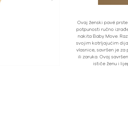
Ovaj ženski pavé prste
potpunosti ručno izrađe
nakita Baby Move. Razi
svojim kotrljajućim di
vlasnice, savršen je za
ili zaruka. Ovaj savrše
ističe ženu i li