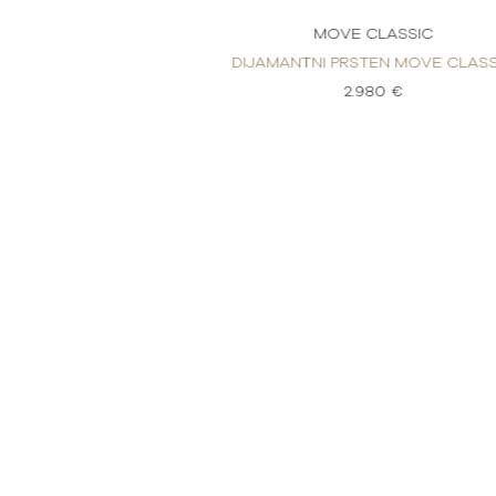
CLASSIC
MOVE CLASSIC
TEN MOVE CLASSIC
DIJAMANTNI PRSTEN MOVE CLASS
50 €
2.980 €