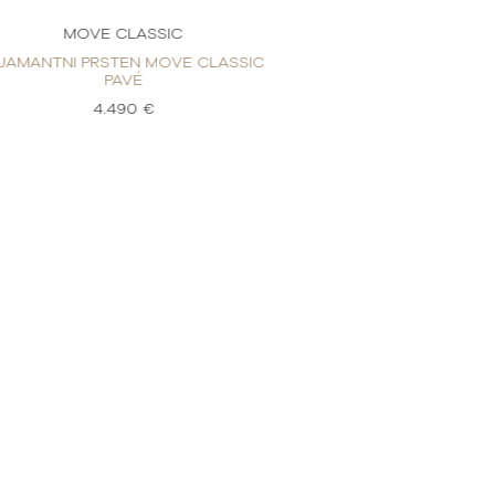
MOVE CLASSIC
MOVE C
IJAMANTNI PRSTEN MOVE CLASSIC
DIJAMANTNI PRST
PAVÉ
PA
4.490 €
4.4