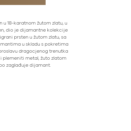
n u 18-karatnom žutom zlatu, u
n, dio je dijamantne kolekcije
grani prsten u žutom zlatu, sa
jamantima u skladu s pokretima
 proslavu dragocjenog trenutka
ni plemeniti metal, žuto zlatom
jepo zaglađuje dijamant.