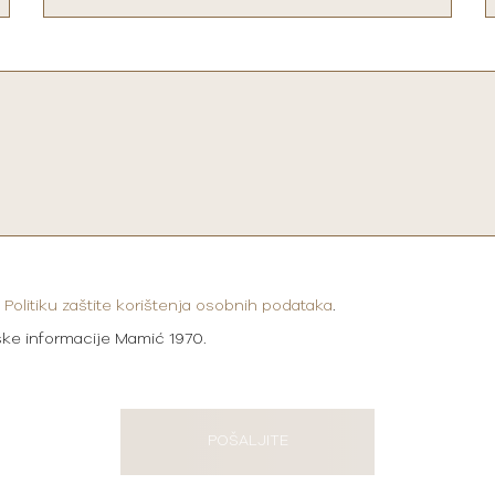
i
Politiku zaštite korištenja osobnih podataka
.
ške informacije Mamić 1970.
POŠALJITE