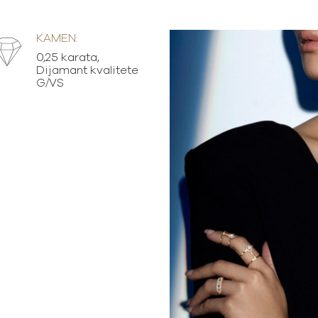
KAMEN:
0,25 karata,
Dijamant kvalitete
G/VS