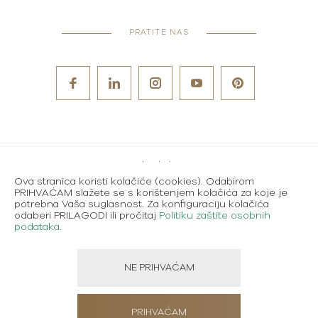
PRATITE NAS
Metode plaćanja
Ova stranica koristi kolačiće (cookies). Odabirom
Karijere
PRIHVAĆAM slažete se s korištenjem kolačića za koje je
potrebna Vaša suglasnost. Za konfiguraciju kolačića
Uvjeti korištenja
odaberi PRILAGODI ili pročitaj
Politiku zaštite osobnih
podataka
.
Politika zaštite osobnih podataka
NE PRIHVAĆAM
Created using magic by
Social Wizard
PRIHVAĆAM